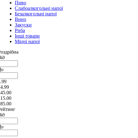
Пиво
Слабоалкогольні напої
Безалкогольні напої
Вино
Закуски
Риба
Інші товари
Міцні напої
Роздрібна
Від
До
.99
74.99
145.00
215.00
285.00
Рейтинг
Від
До