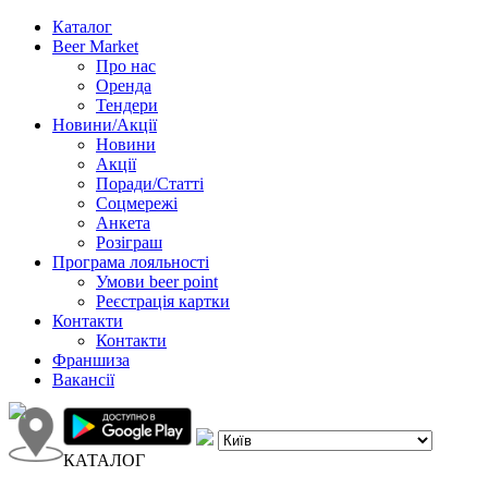
Каталог
Beer Market
Про нас
Оренда
Тендери
Новини/Акції
Новини
Акції
Поради/Статті
Соцмережі
Анкета
Розіграш
Програма лояльності
Умови beer point
Реєстрація картки
Контакти
Контакти
Франшиза
Вакансії
КАТАЛОГ