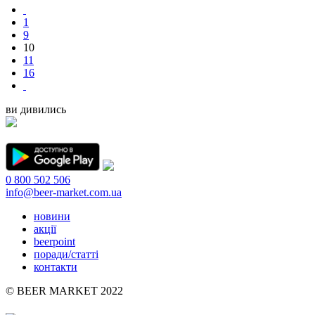
1
9
10
11
16
ви дивились
0 800 502 506
info@beer-market.com.ua
новини
акції
beerpoint
поради/статті
контакти
© BEER MARKET 2022