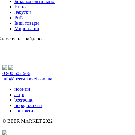
Безалкогольні напої
Вино
Закуски
Риба
Інші товари
Міцні напої
Елемент не знайдено.
0 800 502 506
info@beer-market.com.ua
новини
акції
beerpoint
поради/статті
контакти
© BEER MARKET 2022