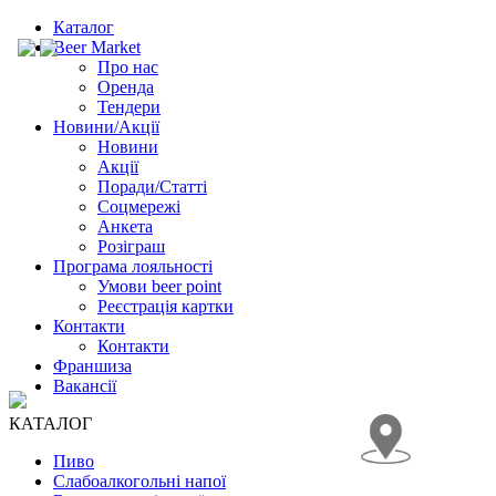
Каталог
Beer Market
Про нас
Оренда
Тендери
Новини/Акції
Новини
Акції
Поради/Статті
Соцмережі
Анкета
Розіграш
Програма лояльності
Умови beer point
Реєстрація картки
Контакти
Контакти
Франшиза
Вакансії
КАТАЛОГ
Пиво
Слабоалкогольні напої