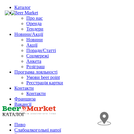
Каталог
Beer Market
Про нас
Оренда
Тендери
Новини/Акції
Новини
Акції
Поради/Статті
Соцмережі
Анкета
Розіграш
Програма лояльності
Умови beer point
Реєстрація картки
Контакти
Контакти
Франшиза
Вакансії
КАТАЛОГ
Пиво
Слабоалкогольні напої