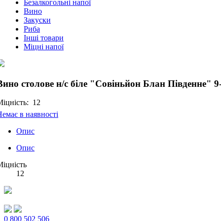
Безалкогольні напої
Вино
Закуски
Риба
Інші товари
Міцні напої
Вино столове н/с біле "Совіньйон Блан Південне" 9
Міцність:
12
Немає в наявності
Опис
Опис
Міцність
12
0 800 502 506