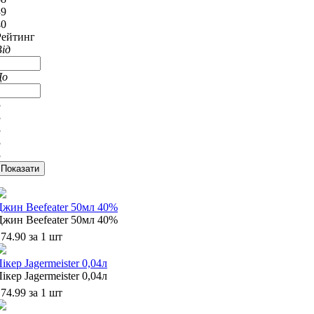
39
40
Рейтинг
Від
До
3
3
3
3
3
Джин Beefeater 50мл 40%
Джин Beefeater 50мл 40%
74.90 за 1 шт
ікер Jagermeister 0,04л
ікер Jagermeister 0,04л
74.99 за 1 шт