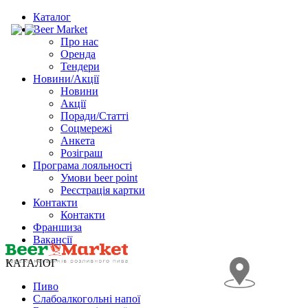
Каталог
Beer Market
Про нас
Оренда
Тендери
Новини/Акції
Новини
Акції
Поради/Статті
Соцмережі
Анкета
Розіграш
Програма лояльності
Умови beer point
Реєстрація картки
Контакти
Контакти
Франшиза
Вакансії
КАТАЛОГ
Пиво
Слабоалкогольні напої