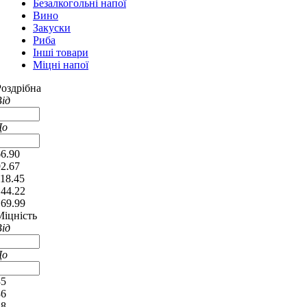
Безалкогольні напої
Вино
Закуски
Риба
Інші товари
Міцні напої
Роздрібна
Від
До
66.90
92.67
118.45
144.22
169.99
Міцність
Від
До
35
36
38