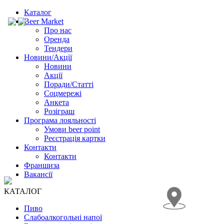
Каталог
Beer Market
Про нас
Оренда
Тендери
Новини/Акції
Новини
Акції
Поради/Статті
Соцмережі
Анкета
Розіграш
Програма лояльності
Умови beer point
Реєстрація картки
Контакти
Контакти
Франшиза
Вакансії
КАТАЛОГ
Пиво
Слабоалкогольні напої