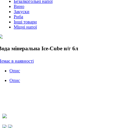
Безалкогольні напої
Вино
Закуски
Риба
Інші товари
Міцні напої
Вода мінеральна Ice-Cube н/г 6л
Немає в наявності
Опис
Опис