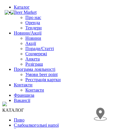
Каталог
Beer Market
Про нас
Оренда
Тендери
Новини/Акції
Новини
Акції
Поради/Статті
Соцмережі
Анкета
Розіграш
Програма лояльності
Умови beer point
Реєстрація картки
Контакти
Контакти
Франшиза
Вакансії
КАТАЛОГ
Пиво
Слабоалкогольні напої