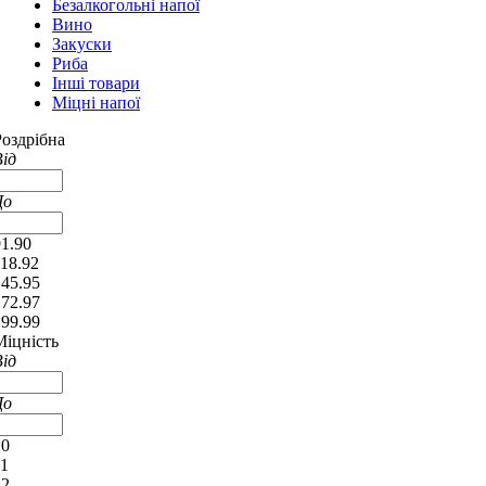
Безалкогольні напої
Вино
Закуски
Риба
Інші товари
Міцні напої
Роздрібна
Від
До
91.90
118.92
145.95
172.97
199.99
Міцність
Від
До
10
11
12