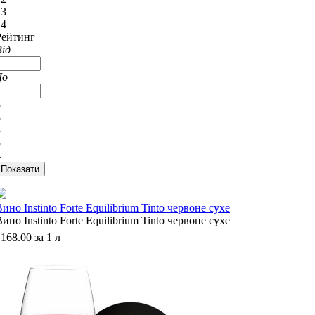
13
14
Рейтинг
Від
До
3
3
3
3
4
ино Instinto Forte Equilibrium Tinto червоне сухе
ино Instinto Forte Equilibrium Tinto червоне сухе
168.00 за 1 л