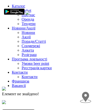
Каталог
Beer Market
Про нас
Оренда
Тендери
Новини/Акції
Новини
Акції
Поради/Статті
Соцмережі
Анкета
Розіграш
Програма лояльності
Умови beer point
Реєстрація картки
Контакти
Контакти
Франшиза
Вакансії
Елемент не знайдено!