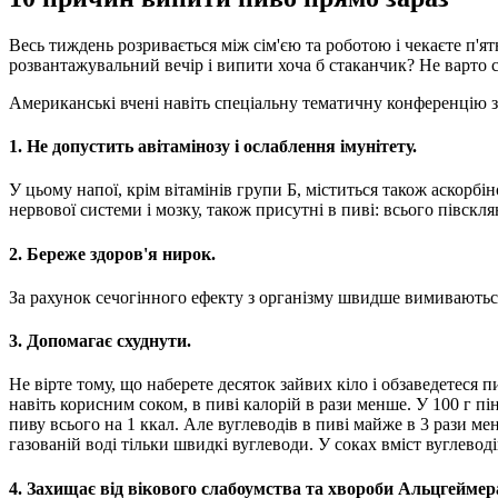
Весь тиждень розривається між сім'єю та роботою і чекаєте п'
розвантажувальний вечір і випити хоча б стаканчик? Не варто с
Американські вчені навіть спеціальну тематичну конференцію з
1. Не допустить авітамінозу і ослаблення імунітету.
У цьому напої, крім вітамінів групи Б, міститься також аскорбін
нервової системи і мозку, також присутні в пиві: всього півск
2. Береже здоров'я нирок.
За рахунок сечогінного ефекту з організму швидше вимиваються
3. Допомагає схуднути.
Не вірте тому, що наберете десяток зайвих кіло і обзаведетес
навіть корисним соком, в пиві калорій в рази менше. У 100 г пі
пиву всього на 1 ккал. Але вуглеводів в пиві майже в 3 рази ме
газованій воді тільки швидкі вуглеводи. У соках вміст вуглевод
4. Захищає від вікового слабоумства та хвороби Альцгеймер