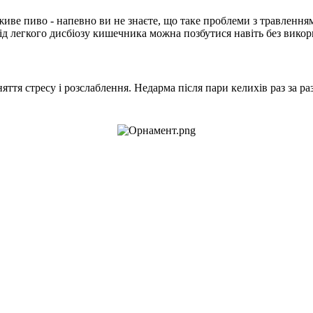
 живе пиво - напевно ви не знаєте, що таке проблеми з травлення
 легкого дисбіозу кишечника можна позбутися навіть без викори
яття стресу і розслаблення. Недарма після пари келихів раз за р