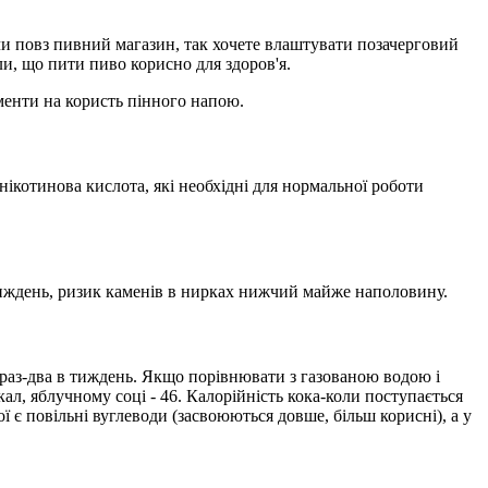
чи повз пивний магазин, так хочете влаштувати позачерговий
ли, що пити пиво корисно для здоров'я.
менти на користь пінного напою.
 нікотинова кислота, які необхідні для нормальної роботи
 тиждень, ризик каменів в нирках нижчий майже наполовину.
 раз-два в тиждень. Якщо порівнювати з газованою водою і
кал, яблучному соці - 46. Калорійність кока-коли поступається
ї є повільні вуглеводи (засвоюються довше, більш корисні), а у