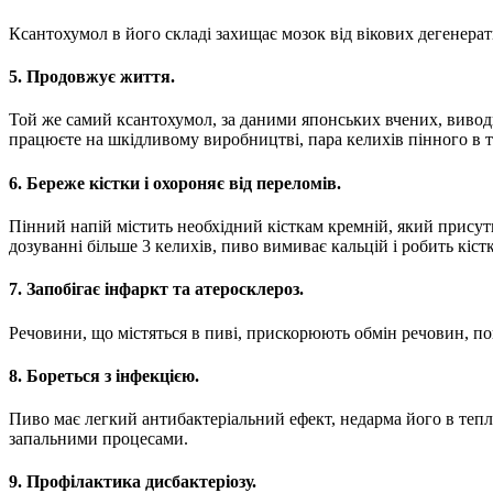
Ксантохумол в його складі захищає мозок від вікових дегенерат
5. Продовжує життя.
Той же самий ксантохумол, за даними японських вчених, виводи
працюєте на шкідливому виробництві, пара келихів пінного в т
6. Береже кістки і охороняє від переломів.
Пінний напій містить необхідний кісткам кремній, який присутн
дозуванні більше 3 келихів, пиво вимиває кальцій і робить кіс
7. Запобігає інфаркт та атеросклероз.
Речовини, що містяться в пиві, прискорюють обмін речовин, п
8. Бореться з інфекцією.
Пиво має легкий антибактеріальний ефект, недарма його в тепл
запальними процесами.
9. Профілактика дисбактеріозу.