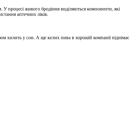
м. У процесі живого бродіння виділяються компоненти, які
стання аптечних ліків.
азом хилить у сон. А ще келих пива в хорошій компанії піднімає