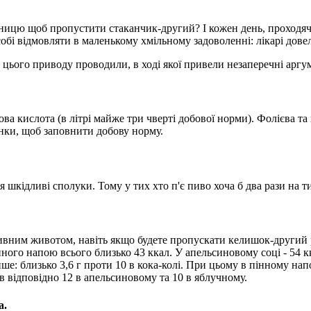
ятницю щоб пропустити стаканчик-другий? І кожен день, проходя
обі відмовляти в маленькому хмільному задоволенні: лікарі дове
 цього приводу проводили, в ході якої привели незаперечні аргу
ова кислота (в літрі майже три чверті добової норми). Фолієва та
лянки, щоб заповнити добову норму.
 шкідливі сполуки. Тому у тих хто п'є пиво хоча б два рази на
я пивним животом, навіть якщо будете пропускати келишок-другий
нного напою всього близько 43 ккал. У апельсиновому соці - 54 к
нше: близько 3,6 г проти 10 в кока-колі. При цьому в пінному напо
ів відповідно 12 в апельсиновому та 10 в яблучному.
а.