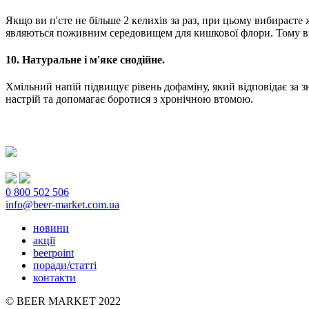
Якщо ви п'єте не більше 2 келихів за раз, при цьому вибираєте
являються поживним середовищем для кишкової флори. Тому від
10. Натуральне і м'яке снодійне.
Хмільний напій підвищує рівень дофаміну, який відповідає за зн
настрій та допомагає боротися з хронічною втомою.
0 800 502 506
info@beer-market.com.ua
новини
акції
beerpoint
поради/статті
контакти
© BEER MARKET 2022