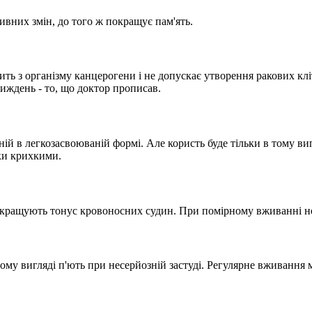
ивних змін, до того ж покращує пам'ять.
ть з організму канцерогени і не допускає утворення ракових кл
иждень - то, що доктор прописав.
ій в легкозасвоюваній формі. Але користь буде тільки в тому випа
тки крихкими.
окращують тонус кровоносних судин. При помірному вживанні но
ому вигляді п'ють при несерйозній застуді. Регулярне вживання 