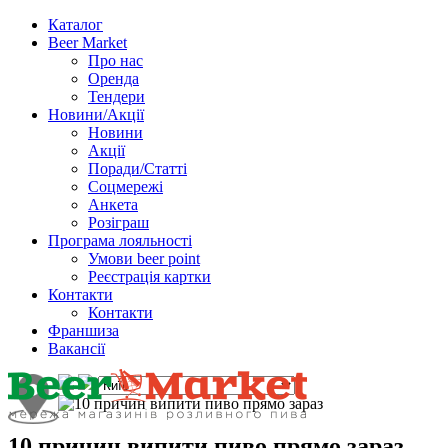
Каталог
Beer Market
Про нас
Оренда
Тендери
Новини/Акції
Новини
Акції
Поради/Статті
Соцмережі
Анкета
Розіграш
Програма лояльності
Умови beer point
Реєстрація картки
Контакти
Контакти
Франшиза
Вакансії
10 причин випити пиво прямо зараз