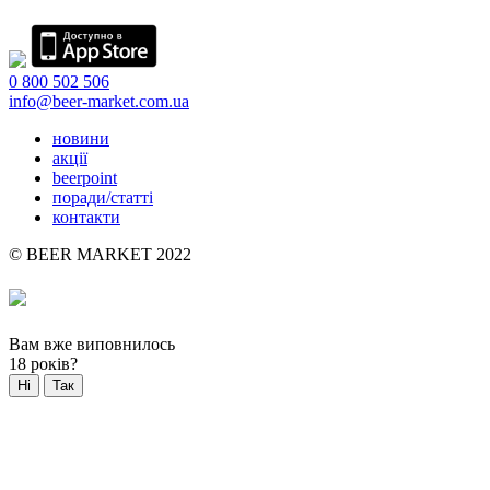
0 800 502 506
info@beer-market.com.ua
новини
акції
beerpoint
поради/статті
контакти
© BEER MARKET 2022
Вам вже виповнилось
18 років?
Ні
Так