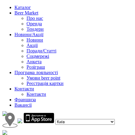
Каталог
Beer Market
Про нас
Оренда
Тендери
Новини/Акції
Новини
Акції
Поради/Статті
Соцмережі
Анкета
Розіграш
Програма лояльності
Умови beer point
Реєстрація картки
Контакти
Контакти
Франшиза
Вакансії