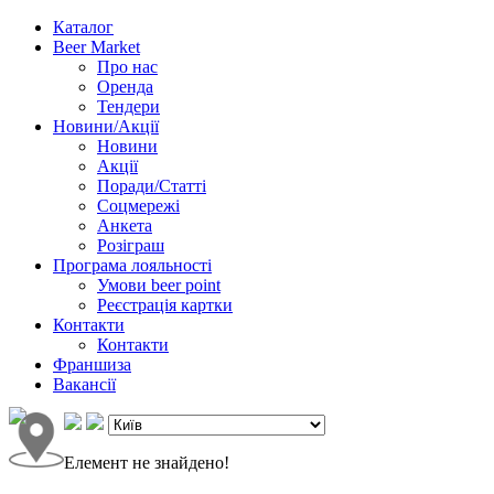
Каталог
Beer Market
Про нас
Оренда
Тендери
Новини/Акції
Новини
Акції
Поради/Статті
Соцмережі
Анкета
Розіграш
Програма лояльності
Умови beer point
Реєстрація картки
Контакти
Контакти
Франшиза
Вакансії
Елемент не знайдено!