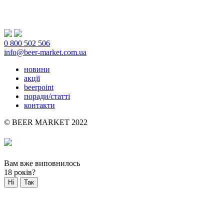
0 800 502 506
info@beer-market.com.ua
новини
акції
beerpoint
поради/статті
контакти
© BEER MARKET 2022
Вам вже виповнилось
18 років?
Ні
Так