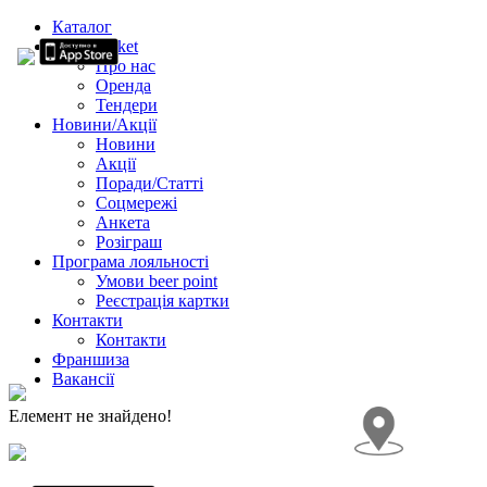
Каталог
Beer Market
Про нас
Оренда
Тендери
Новини/Акції
Новини
Акції
Поради/Статті
Соцмережі
Анкета
Розіграш
Програма лояльності
Умови beer point
Реєстрація картки
Контакти
Контакти
Франшиза
Вакансії
Елемент не знайдено!