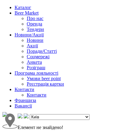
Каталог
Beer Market
Про нас
Оренда
Тендери
Новини/Акції
Новини
Акції
Поради/Статті
Соцмережі
Анкета
Розіграш
Програма лояльності
Умови beer point
Реєстрація картки
Контакти
Контакти
Франшиза
Вакансії
Елемент не знайдено!