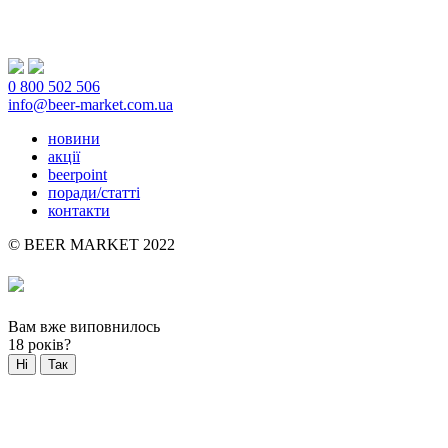
0 800 502 506
info@beer-market.com.ua
новини
акції
beerpoint
поради/статті
контакти
© BEER MARKET 2022
Вам вже виповнилось
18 років?
Ні
Так