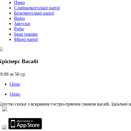
Пиво
Слабоалкогольні напої
Безалкогольні напої
Вино
Закуски
Риба
Інші товари
Міцні напої
Крісперс Васабі
19.99
за 50 гр.
Опис
Опис
Хрусткі снеки з яскравим гостро-пряним смаком васабі. Ідеальні 