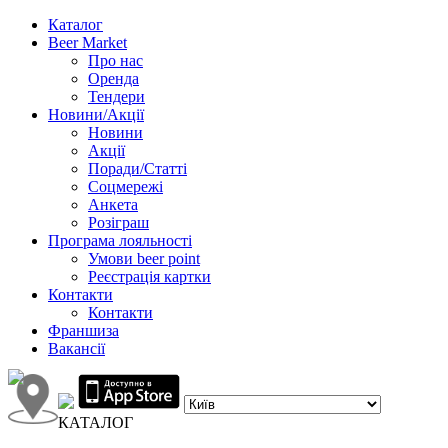
Каталог
Beer Market
Про нас
Оренда
Тендери
Новини/Акції
Новини
Акції
Поради/Статті
Соцмережі
Анкета
Розіграш
Програма лояльності
Умови beer point
Реєстрація картки
Контакти
Контакти
Франшиза
Вакансії
КАТАЛОГ