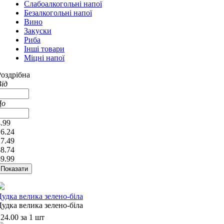
Слабоалкогольні напої
Безалкогольні напої
Вино
Закуски
Риба
Інші товари
Міцні напої
Роздрібна
Від
До
.99
16.24
27.49
38.74
49.99
Дудка велика зелено-біла
Дудка велика зелено-біла
24.00 за 1 шт