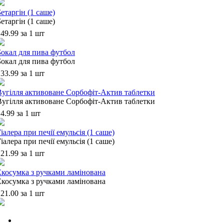
етаргін (1 саше)
етаргін (1 саше)
49.99 за 1 шт
Бокал для пива футбол
Бокал для пива футбол
33.99 за 1 шт
Вугілля активоване Сорбофіт-Актив таблетки
Вугілля активоване Сорбофіт-Актив таблетки
4.99 за 1 шт
іалера при печії емульсія (1 саше)
іалера при печії емульсія (1 саше)
21.99 за 1 шт
Екосумка з ручками ламінована
Екосумка з ручками ламінована
21.00 за 1 шт