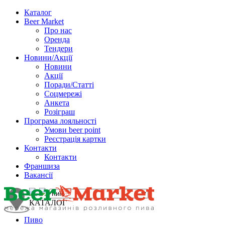
Каталог
Beer Market
Про нас
Оренда
Тендери
Новини/Акції
Новини
Акції
Поради/Статті
Соцмережі
Анкета
Розіграш
Програма лояльності
Умови beer point
Реєстрація картки
Контакти
Контакти
Франшиза
Вакансії
КАТАЛОГ
Пиво