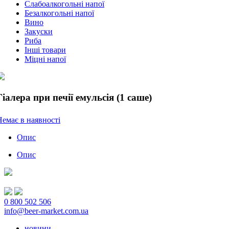
Слабоалкогольні напої
Безалкогольні напої
Вино
Закуски
Риба
Інші товари
Міцні напої
Гіалера при печії емульсія (1 саше)
Немає в наявності
Опис
Опис
0 800 502 506
info@beer-market.com.ua
новини