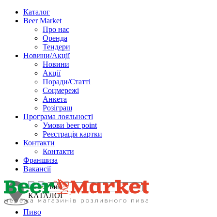
Каталог
Beer Market
Про нас
Оренда
Тендери
Новини/Акції
Новини
Акції
Поради/Статті
Соцмережі
Анкета
Розіграш
Програма лояльності
Умови beer point
Реєстрація картки
Контакти
Контакти
Франшиза
Вакансії
КАТАЛОГ
Пиво