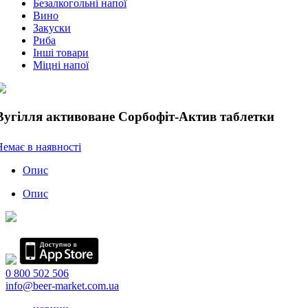
Безалкогольні напої
Вино
Закуски
Риба
Інші товари
Міцні напої
Вугілля активоване Сорбофіт-Актив таблетки
Немає в наявності
Опис
Опис
0 800 502 506
info@beer-market.com.ua