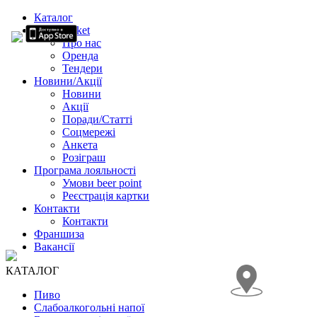
Каталог
Beer Market
Про нас
Оренда
Тендери
Новини/Акції
Новини
Акції
Поради/Статті
Соцмережі
Анкета
Розіграш
Програма лояльності
Умови beer point
Реєстрація картки
Контакти
Контакти
Франшиза
Вакансії
КАТАЛОГ
Пиво
Слабоалкогольні напої