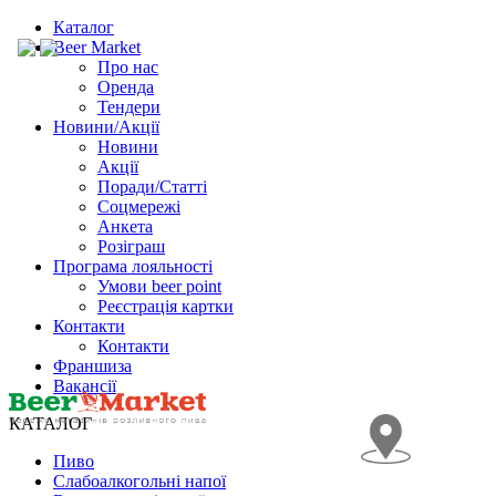
Каталог
Beer Market
Про нас
Оренда
Тендери
Новини/Акції
Новини
Акції
Поради/Статті
Соцмережі
Анкета
Розіграш
Програма лояльності
Умови beer point
Реєстрація картки
Контакти
Контакти
Франшиза
Вакансії
КАТАЛОГ
Пиво
Слабоалкогольні напої