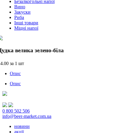
Безалкогольні напої
Вино
Закуски
Риба
Інші товари
Міцні напої
Дудка велика зелено-біла
24.00
за 1 шт
Опис
Опис
0 800 502 506
info@beer-market.com.ua
новини
акції