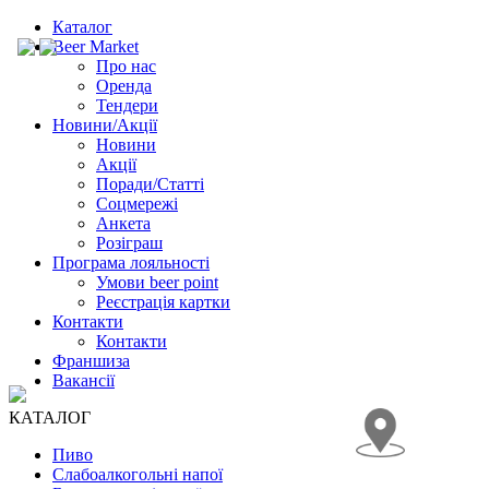
Каталог
Beer Market
Про нас
Оренда
Тендери
Новини/Акції
Новини
Акції
Поради/Статті
Соцмережі
Анкета
Розіграш
Програма лояльності
Умови beer point
Реєстрація картки
Контакти
Контакти
Франшиза
Вакансії
КАТАЛОГ
Пиво
Слабоалкогольні напої