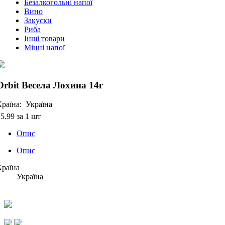
Безалкогольні напої
Вино
Закуски
Риба
Інші товари
Міцні напої
Orbit Весела Лохина 14г
Країна:
Україна
25.99
за 1 шт
Опис
Опис
Країна
Україна