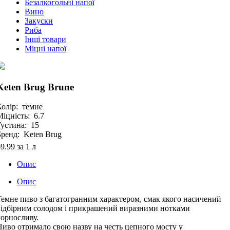
Безалкогольні напої
Вино
Закуски
Риба
Інші товари
Міцні напої
Keten Brug Brune
Колір:
темне
Міцність:
6.7
Густина:
15
Бренд:
Keten Brug
69.99
за 1 л
Опис
Опис
Темне пиво з багатогранним характером, смак якого насичений
відбірним солодом і прикрашений виразними нотками
чорносливу.
Пиво отримало свою назву на честь цепного мосту у