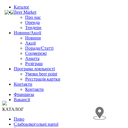
Каталог
Beer Market
Про нас
Оренда
Тендери
Новини/Акції
Новини
Акції
Поради/Статті
Соцмережі
Анкета
Розіграш
Програма лояльності
Умови beer point
Реєстрація картки
Контакти
Контакти
Франшиза
Вакансії
КАТАЛОГ
Пиво
Слабоалкогольні напої