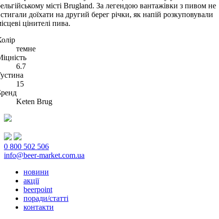
бельгійському місті Brugland. За легендою вантажівки з пивом не
встигали доїхати на другий берег річки, як напій розкуповували
ісцеві цінителі пива.
Колір
темне
Міцність
6.7
Густина
15
Бренд
Keten Brug
0 800 502 506
info@beer-market.com.ua
новини
акції
beerpoint
поради/статті
контакти