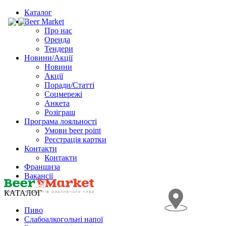
Каталог
Beer Market
Про нас
Оренда
Тендери
Новини/Акції
Новини
Акції
Поради/Статті
Соцмережі
Анкета
Розіграш
Програма лояльності
Умови beer point
Реєстрація картки
Контакти
Контакти
Франшиза
Вакансії
КАТАЛОГ
Пиво
Слабоалкогольні напої