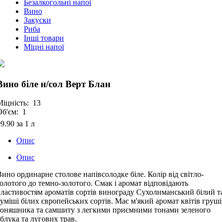
Безалкогольні напої
Вино
Закуски
Риба
Інші товари
Міцні напої
Вино біле н/сол Верт Блан
Міцність:
13
Об'єм:
1
99.90
за 1 л
Опис
Опис
Вино ординарне столове напівсолодке біле. Колір від світло-
золотого до темно-золотого. Смак і аромат відповідають
властивостям ароматів сортів винограду Сухолиманський білий т
суміші білих європейських сортів. Має м'який аромат квітів груші
соняшника та самшиту з легкими приємними тонами зеленого
яблука та лугових трав.