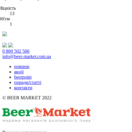
Міцність
13
Об'єм
1
0 800 502 506
info@beer-market.com.ua
новини
акції
beerpoint
поради/статті
контакти
© BEER MARKET 2022