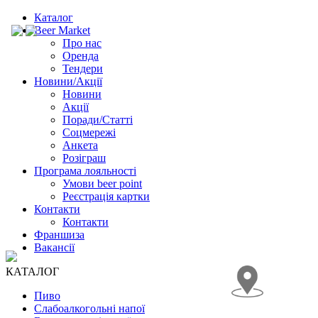
Каталог
Beer Market
Про нас
Оренда
Тендери
Новини/Акції
Новини
Акції
Поради/Статті
Соцмережі
Анкета
Розіграш
Програма лояльності
Умови beer point
Реєстрація картки
Контакти
Контакти
Франшиза
Вакансії
КАТАЛОГ
Пиво
Слабоалкогольні напої