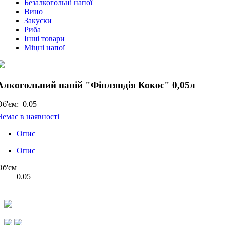
Безалкогольні напої
Вино
Закуски
Риба
Інші товари
Міцні напої
Алкогольний напій "Фінляндія Кокос" 0,05л
Об'єм:
0.05
Немає в наявності
Опис
Опис
Об'єм
0.05