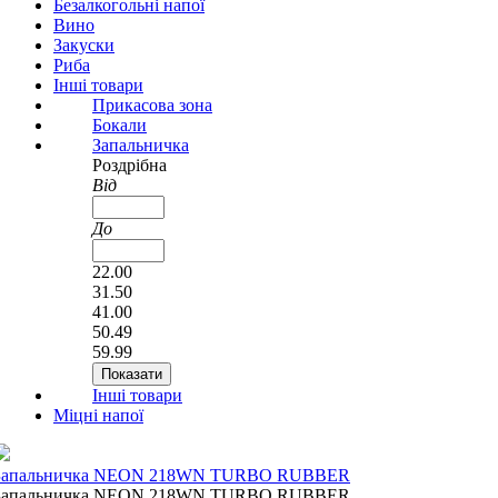
Безалкогольні напої
Вино
Закуски
Риба
Інші товари
Прикасова зона
Бокали
Запальничка
Роздрібна
Від
До
22.00
31.50
41.00
50.49
59.99
Інші товари
Міцні напої
Запальничка NEON 218WN TURBO RUBBER
Запальничка NEON 218WN TURBO RUBBER