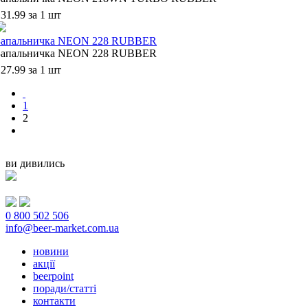
31.99 за 1 шт
Запальничка NEON 228 RUBBER
Запальничка NEON 228 RUBBER
27.99 за 1 шт
1
2
ви дивились
0 800 502 506
info@beer-market.com.ua
новини
акції
beerpoint
поради/статті
контакти