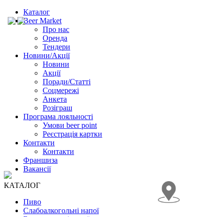
Каталог
Beer Market
Про нас
Оренда
Тендери
Новини/Акції
Новини
Акції
Поради/Статті
Соцмережі
Анкета
Розіграш
Програма лояльності
Умови beer point
Реєстрація картки
Контакти
Контакти
Франшиза
Вакансії
КАТАЛОГ
Пиво
Слабоалкогольні напої