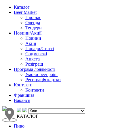
Каталог
Beer Market
Про нас
Оренда
Тендери
Новини/Акції
Новини
Акції
Поради/Статті
Соцмережі
Анкета
Розіграш
Програма лояльності
Умови beer point
Реєстрація картки
Контакти
Контакти
Франшиза
Вакансії
КАТАЛОГ
Пиво