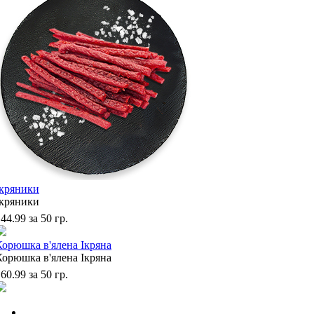
Ікряники
Ікряники
44.99
за 50 гр.
Корюшка в'ялена Ікряна
Корюшка в'ялена Ікряна
60.99
за 50 гр.