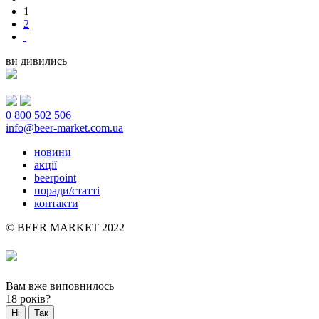
1
2
ви дивились
0 800 502 506
info@beer-market.com.ua
новини
акції
beerpoint
поради/статті
контакти
© BEER MARKET 2022
Вам вже виповнилось
18 років?
Ні
Так