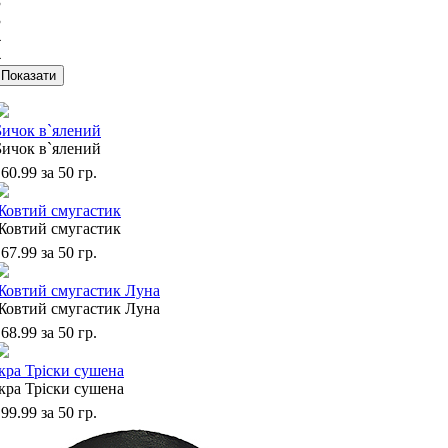
3
3
4
4
Бичок в`ялений
Бичок в`ялений
60.99
за 50 гр.
Жовтий смугастик
Жовтий смугастик
67.99
за 50 гр.
Жовтий смугастик Луна
Жовтий смугастик Луна
68.99
за 50 гр.
Ікра Тріски сушена
Ікра Тріски сушена
99.99
за 50 гр.