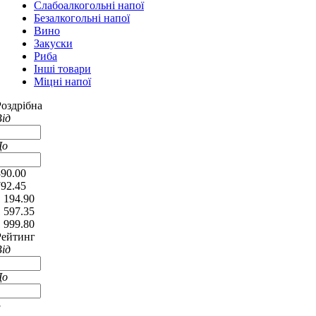
Слабоалкогольні напої
Безалкогольні напої
Вино
Закуски
Риба
Інші товари
Міцні напої
Роздрібна
Від
До
390.00
792.45
 194.90
 597.35
 999.80
Рейтинг
Від
До
3