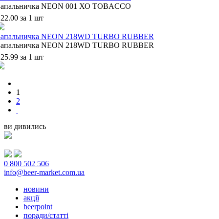
Запальничка NEON 001 ХО TOBACCO
22.00 за 1 шт
Запальничка NEON 218WD TURBO RUBBER
Запальничка NEON 218WD TURBO RUBBER
25.99 за 1 шт
1
2
ви дивились
0 800 502 506
info@beer-market.com.ua
новини
акції
beerpoint
поради/статті