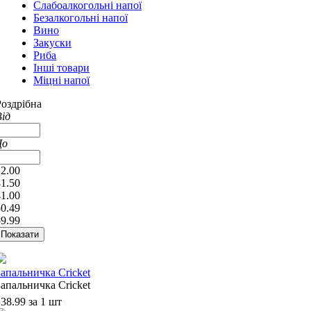
Слабоалкогольні напої
Безалкогольні напої
Вино
Закуски
Риба
Інші товари
Міцні напої
Роздрібна
Від
До
22.00
31.50
41.00
50.49
59.99
Запальничка Cricket
Запальничка Cricket
38.99 за 1 шт